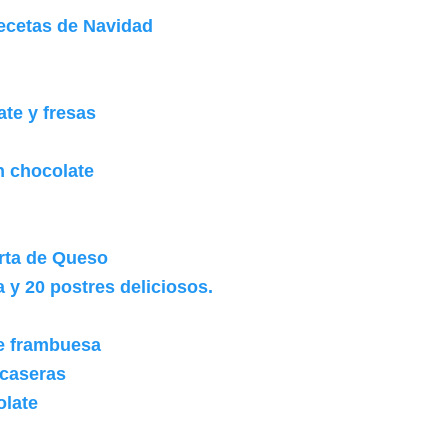
Recetas de Navidad
te y fresas
n chocolate
rta de Queso
y 20 postres deliciosos.
de frambuesa
 caseras
olate