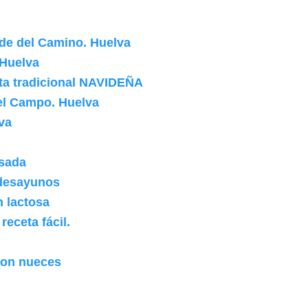
rde del Camino. Huelva
 Huelva
ta tradicional NAVIDEÑA
del Campo. Huelva
va
nsada
 desayunos
n lactosa
receta fácil.
con nueces