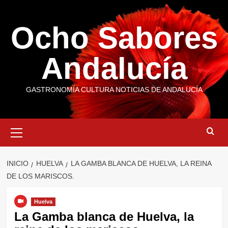
Saltar
al
Ocho Sabores
contenido
Andalucía
GASTRONOMÍA CULTURA NOTICIAS DE ANDALUCÍA
Menú
primario
INICIO
HUELVA
LA GAMBA BLANCA DE HUELVA, LA REINA
DE LOS MARISCOS.
Huelva
La Gamba blanca de Huelva, la