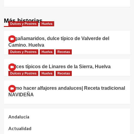
Más historias
Dulces y Postres
Huelva
Engañamaridos, dulce típico de Valverde del
Camino. Huelva
Dulces y Postres
Huelva
Recetas
Dulces típicos de Linares de la Sierra, Huelva
Dulces y Postres
Huelva
Recetas
Cómo hacer alfajores andaluces| Receta tradicional
NAVIDEÑA
Andalucía
Actualidad