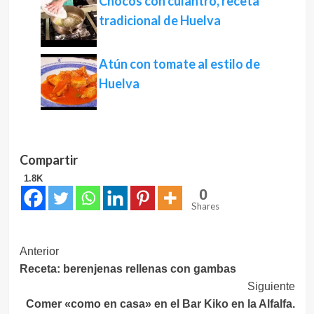
Chocos con culantro, receta
tradicional de Huelva
Atún con tomate al estilo de
Huelva
Compartir
1.8K
0
Shares
Navegación
Anterior
Receta: berenjenas rellenas con gambas
de
Siguiente
entradas
Comer «como en casa» en el Bar Kiko en la Alfalfa.