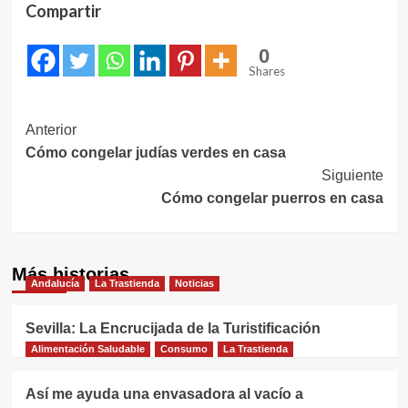
Compartir
0
Shares
Navegación
Anterior
Cómo congelar judías verdes en casa
de
Siguiente
entradas
Cómo congelar puerros en casa
Más historias
Andalucía
La Trastienda
Noticias
Sevilla: La Encrucijada de la Turistificación
Alimentación Saludable
Consumo
La Trastienda
Así me ayuda una envasadora al vacío a