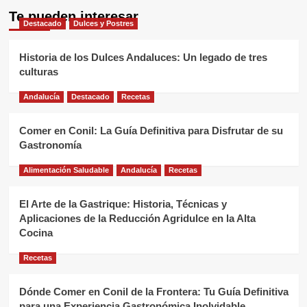
Te pueden interesar
Destacado
Dulces y Postres
Historia de los Dulces Andaluces: Un legado de tres
culturas
Andalucía
Destacado
Recetas
Comer en Conil: La Guía Definitiva para Disfrutar de su
Gastronomía
Alimentación Saludable
Andalucía
Recetas
El Arte de la Gastrique: Historia, Técnicas y
Aplicaciones de la Reducción Agridulce en la Alta
Cocina
Recetas
Dónde Comer en Conil de la Frontera: Tu Guía Definitiva
para una Experiencia Gastronómica Inolvidable