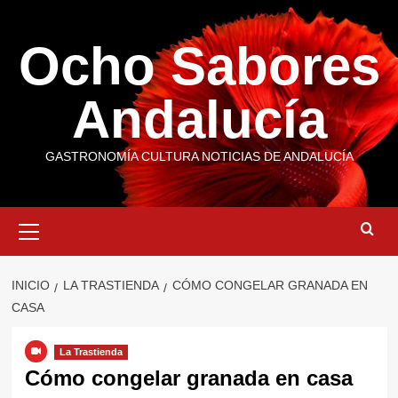
Saltar
al
Ocho Sabores
contenido
Andalucía
GASTRONOMÍA CULTURA NOTICIAS DE ANDALUCÍA
Menú
primario
INICIO
LA TRASTIENDA
CÓMO CONGELAR GRANADA EN
CASA
La Trastienda
Cómo congelar granada en casa