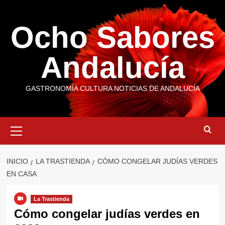
Saltar
al
Ocho Sabores
contenido
Andalucía
GASTRONOMÍA CULTURA NOTICIAS DE ANDALUCÍA
Menú
primario
INICIO
LA TRASTIENDA
CÓMO CONGELAR JUDÍAS VERDES
EN CASA
La Trastienda
Cómo congelar judías verdes en