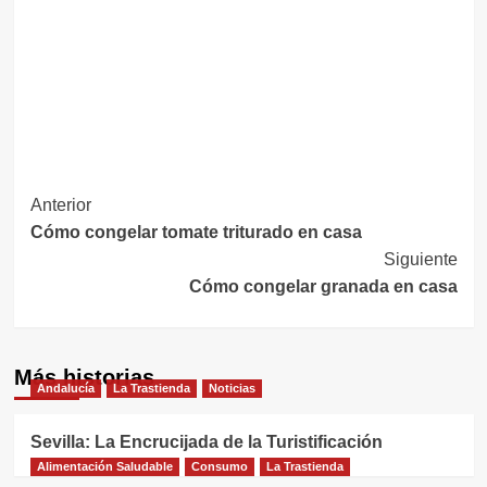
Navegación
Anterior
Cómo congelar tomate triturado en casa
de
Siguiente
entradas
Cómo congelar granada en casa
Más historias
Andalucía
La Trastienda
Noticias
Sevilla: La Encrucijada de la Turistificación
Alimentación Saludable
Consumo
La Trastienda