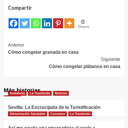
Compartir
0
Shares
Navegación
Anterior
Cómo congelar granada en casa
de
Siguiente
entradas
Cómo congelar plátanos en casa
Más historias
Andalucía
La Trastienda
Noticias
Sevilla: La Encrucijada de la Turistificación
Alimentación Saludable
Consumo
La Trastienda
Así me ayuda una envasadora al vacío a