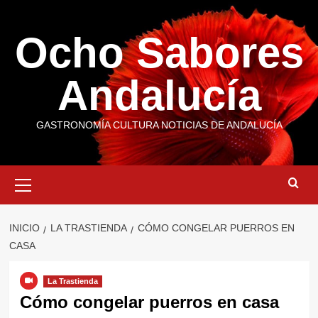
Saltar
al
Ocho Sabores
contenido
Andalucía
GASTRONOMÍA CULTURA NOTICIAS DE ANDALUCÍA
Menú
primario
INICIO
LA TRASTIENDA
CÓMO CONGELAR PUERROS EN
CASA
La Trastienda
Cómo congelar puerros en casa