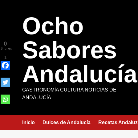
Saltar
al
Ocho
contenido
Sabores
0
Shares
1
Andalucía
GASTRONOMÍA CULTURA NOTICIAS DE
ANDALUCÍA
Inicio
Dulces de Andalucía
Recetas Andaluz