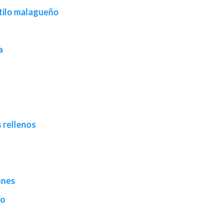
stilo malagueño
a
 rellenos
ones
ao