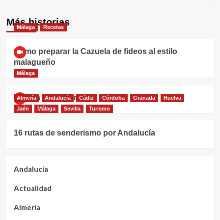
Más historias
Málaga
Recetas
Cómo preparar la Cazuela de fideos al estilo
malagueño
Málaga
Málaga y sus bares
Almería
Andalucía
Cádiz
Córdoba
Granada
Huelva
Jaén
Málaga
Sevilla
Turismo
16 rutas de senderismo por Andalucía
Andalucía
Actualidad
Almería