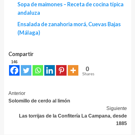
Sopa de maimones – Receta de cocina típica
andaluza
Ensalada de zanahoria morá, Cuevas Bajas
(Málaga)
Compartir
146
0
Shares
Navegación
Anterior
Solomillo de cerdo al limón
de
Siguiente
entradas
Las torrijas de la Confitería La Campana, desde
1885