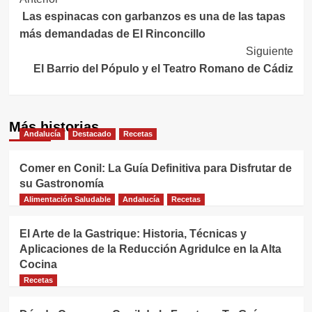
Navegación
Las espinacas con garbanzos es una de las tapas
de
más demandadas de El Rinconcillo
entradas
Siguiente
El Barrio del Pópulo y el Teatro Romano de Cádiz
Más historias
Andalucía
Destacado
Recetas
Comer en Conil: La Guía Definitiva para Disfrutar de
su Gastronomía
Alimentación Saludable
Andalucía
Recetas
El Arte de la Gastrique: Historia, Técnicas y
Aplicaciones de la Reducción Agridulce en la Alta
Cocina
Recetas