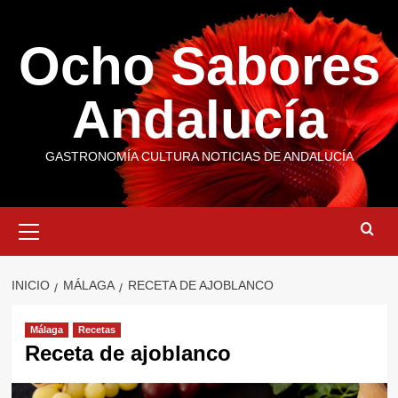
Saltar
al
Ocho Sabores
contenido
Andalucía
GASTRONOMÍA CULTURA NOTICIAS DE ANDALUCÍA
Menú
primario
INICIO
MÁLAGA
RECETA DE AJOBLANCO
Málaga
Recetas
Receta de ajoblanco