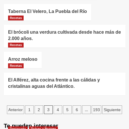
Taberna El Velero, La Puebla del Río
Recetas
El brócoli una verdura cultivada desde hace más de
2.000 años.
Recetas
Arroz meloso
Recetas
El Alférez, alta cocina frente a las cálidas y
cristalinas aguas del Atlántico.
Paginación
3
…
Anterior
1
2
4
5
6
193
Siguiente
de
Te pueden interesar
entradas
Destacado
Dulces y Postres