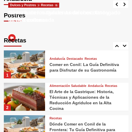
del Establecimiento
Destacado
Dulces y Postres
Dulces y Postres
Recetas
4
Historia de los Dulces Andaluces: Un legado
Cómo hacer magdalenas de chocolate y
Postres
de tres culturas
leche condensada
Recetas
¡Porra Antequerana: El Refrescante
Tesoro Gastronómico de Andalucía
Recetas
que Debes Probar!
5
Andalucía
Destacado
Recetas
Comer en Conil: La Guía Definitiva
para Disfrutar de su Gastronomía
1
Alimentación Saludable
Andalucía
Recetas
El Arte de la Gastrique: Historia,
Técnicas y Aplicaciones de la
Reducción Agridulce en la Alta
2
Cocina
Recetas
Dónde Comer en Conil de la
Frontera: Tu Guía Definitiva para