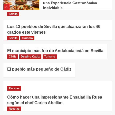
una Experiencia Gastronómica
3
Inolvidable
Sevilla
Recetas
Manolo Cateca: El Corazón y Alma
Los 13 pueblos de Sevilla que alcanzarán los 46
del Establecimiento
grados este viernes
4
Sevilla
Turismo
Recetas
El municipio más frío de Andalucía está en Sevilla
¡Porra Antequerana: El Refrescante
Tesoro Gastronómico de Andalucía
Cádiz
Destino Cádiz
Turismo
que Debes Probar!
5
El pueblo más pequeño de Cádiz
Andalucía
Destacado
Recetas
Comer en Conil: La Guía Definitiva
para Disfrutar de su Gastronomía
Recetas
1
Cómo hacer una impresionante Ensaladilla Rusa
Alimentación Saludable
Andalucía
Recetas
según el chef Carles Abellán
El Arte de la Gastrique: Historia,
Recetas
Técnicas y Aplicaciones de la