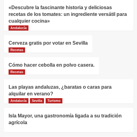
Reducción Agridulce en la Alta
2
Cocina
«Descubre la fascinante historia y deliciosas
recetas de los tomates: un ingrediente versátil para
Recetas
cualquier cocina»
Dónde Comer en Conil de la
Andalucía
Frontera: Tu Guía Definitiva para
una Experiencia Gastronómica
3
Inolvidable
Cerveza gratis por votar en Sevilla
Recetas
Recetas
Manolo Cateca: El Corazón y Alma
Cómo hacer cebolla en polvo casera.
del Establecimiento
Recetas
4
Las playas andaluzas, ¿baratas o caras para
Recetas
¡Porra Antequerana: El Refrescante
alquilar en verano?
Tesoro Gastronómico de Andalucía
Andalucía
Sevilla
Turismo
que Debes Probar!
5
Isla Mayor, una gastronomía ligada a su tradición
agrícola