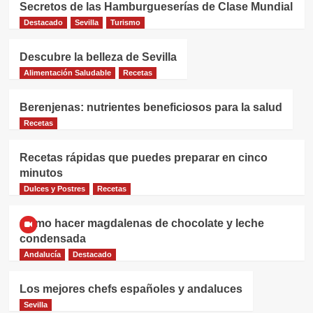
Reducción Agridulce en la Alta
Secretos de las Hamburgueserías de Clase Mundial
2
Cocina
Destacado
Sevilla
Turismo
Recetas
Dónde Comer en Conil de la
Descubre la belleza de Sevilla
Frontera: Tu Guía Definitiva para
Alimentación Saludable
Recetas
una Experiencia Gastronómica
3
Inolvidable
Berenjenas: nutrientes beneficiosos para la salud
Recetas
Recetas
Manolo Cateca: El Corazón y Alma
del Establecimiento
Recetas rápidas que puedes preparar en cinco
4
minutos
Dulces y Postres
Recetas
Recetas
¡Porra Antequerana: El Refrescante
Cómo hacer magdalenas de chocolate y leche
Tesoro Gastronómico de Andalucía
condensada
que Debes Probar!
5
Andalucía
Destacado
Los mejores chefs españoles y andaluces
Sevilla