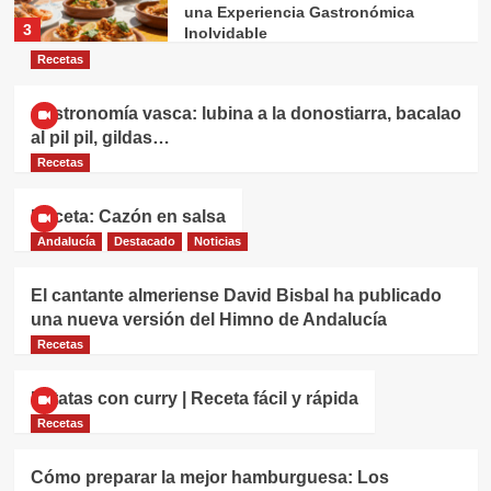
una Experiencia Gastronómica
3
Inolvidable
Recetas
Recetas
Manolo Cateca: El Corazón y Alma
Gastronomía vasca: lubina a la donostiarra, bacalao
del Establecimiento
al pil pil, gildas…
4
Recetas
Recetas
Receta: Cazón en salsa
¡Porra Antequerana: El Refrescante
Tesoro Gastronómico de Andalucía
Andalucía
Destacado
Noticias
que Debes Probar!
5
El cantante almeriense David Bisbal ha publicado
una nueva versión del Himno de Andalucía
Andalucía
Destacado
Recetas
Recetas
Comer en Conil: La Guía Definitiva
para Disfrutar de su Gastronomía
1
Patatas con curry | Receta fácil y rápida
Recetas
Alimentación Saludable
Andalucía
Recetas
El Arte de la Gastrique: Historia,
Técnicas y Aplicaciones de la
Cómo preparar la mejor hamburguesa: Los