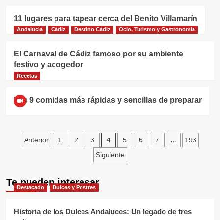
11 lugares para tapear cerca del Benito Villamarín
Andalucía
Cádiz
Destino Cádiz
Ocio, Turismo y Gastronomía
El Carnaval de Cádiz famoso por su ambiente
festivo y acogedor
Recetas
Las 9 comidas más rápidas y sencillas de preparar
Paginación
4
…
Anterior
1
2
3
5
6
7
193
de
Siguiente
entradas
Te pueden interesar
Destacado
Dulces y Postres
Historia de los Dulces Andaluces: Un legado de tres