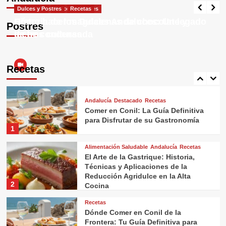
del Establecimiento
Destacado
Dulces y Postres
Dulces y Postres
Recetas
4
Historia de los Dulces Andaluces: Un legado
Cómo hacer magdalenas de chocolate y
Postres
de tres culturas
leche condensada
Recetas
¡Porra Antequerana: El Refrescante
Tesoro Gastronómico de Andalucía
Recetas
que Debes Probar!
5
Andalucía
Destacado
Recetas
Comer en Conil: La Guía Definitiva
para Disfrutar de su Gastronomía
1
Alimentación Saludable
Andalucía
Recetas
El Arte de la Gastrique: Historia,
Técnicas y Aplicaciones de la
Reducción Agridulce en la Alta
2
Cocina
Recetas
Dónde Comer en Conil de la
Frontera: Tu Guía Definitiva para