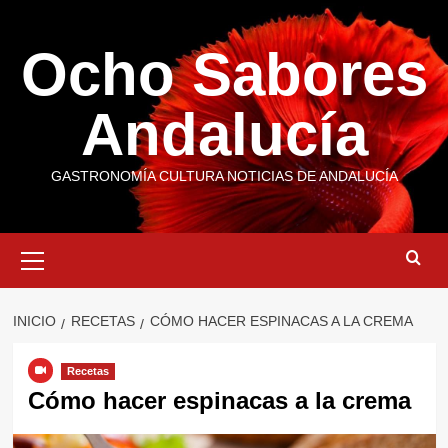
Saltar
al
Ocho Sabores
contenido
Andalucía
GASTRONOMÍA CULTURA NOTICIAS DE ANDALUCÍA
Menú
primario
INICIO
RECETAS
CÓMO HACER ESPINACAS A LA CREMA
Recetas
Cómo hacer espinacas a la crema