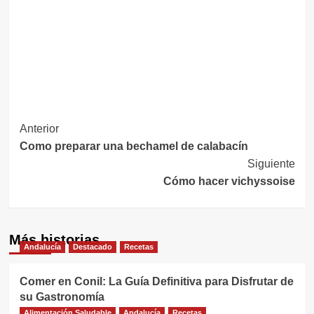
Navegación
Anterior
Como preparar una bechamel de calabacín
de
Siguiente
entradas
Cómo hacer vichyssoise
Más historias
Andalucía
Destacado
Recetas
Comer en Conil: La Guía Definitiva para Disfrutar de
su Gastronomía
Alimentación Saludable
Andalucía
Recetas