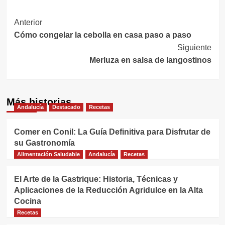
Navegación
Anterior
Cómo congelar la cebolla en casa paso a paso
de
Siguiente
entradas
Merluza en salsa de langostinos
Más historias
Andalucía
Destacado
Recetas
Comer en Conil: La Guía Definitiva para Disfrutar de
su Gastronomía
Alimentación Saludable
Andalucía
Recetas
El Arte de la Gastrique: Historia, Técnicas y
Aplicaciones de la Reducción Agridulce en la Alta
Cocina
Recetas