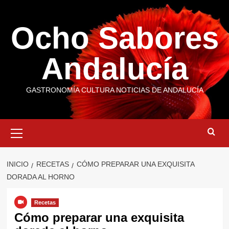
Saltar
al
Ocho Sabores
contenido
Andalucía
GASTRONOMÍA CULTURA NOTICIAS DE ANDALUCÍA
Menú
primario
INICIO
RECETAS
CÓMO PREPARAR UNA EXQUISITA
DORADA AL HORNO
Recetas
Cómo preparar una exquisita