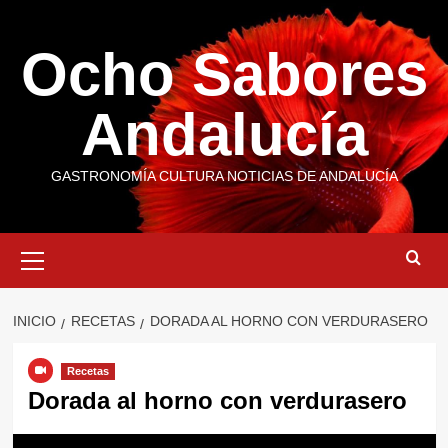
Saltar
al
Ocho Sabores
contenido
Andalucía
GASTRONOMÍA CULTURA NOTICIAS DE ANDALUCÍA
Menú
primario
INICIO
RECETAS
DORADA AL HORNO CON VERDURASERO
Recetas
Dorada al horno con verdurasero