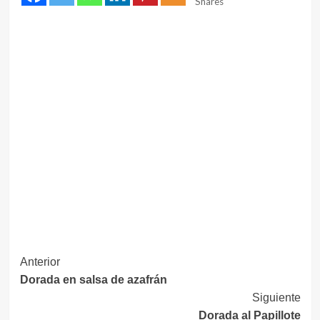
Shares
Navegación
Anterior
Dorada en salsa de azafrán
de
Siguiente
entradas
Dorada al Papillote