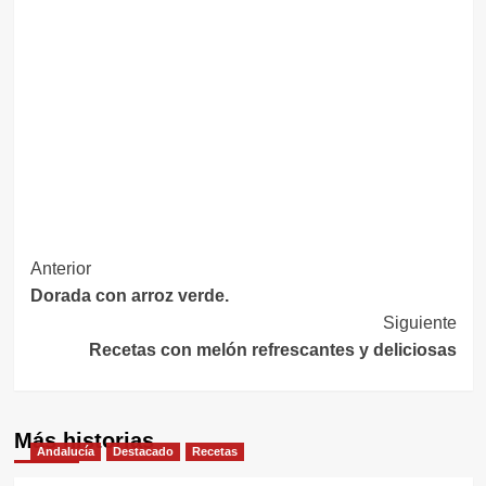
Navegación
Anterior
Dorada con arroz verde.
de
Siguiente
entradas
Recetas con melón refrescantes y deliciosas
Más historias
Andalucía
Destacado
Recetas