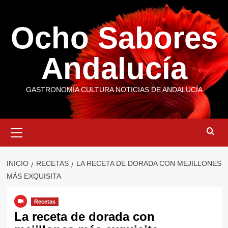
Saltar
al
Ocho Sabores
contenido
Andalucía
GASTRONOMÍA CULTURA NOTICIAS DE ANDALUCÍA
Menú
primario
INICIO
RECETAS
LA RECETA DE DORADA CON MEJILLONES
MÁS EXQUISITA
Recetas
La receta de dorada con