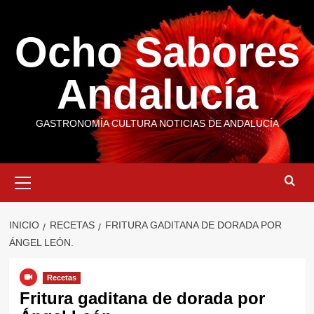
Saltar
al
Ocho Sabores
contenido
Andalucía
GASTRONOMÍA CULTURA NOTICIAS DE ANDALUCÍA
Menú
primario
INICIO
RECETAS
FRITURA GADITANA DE DORADA POR
ÁNGEL LEÓN.
Recetas
Fritura gaditana de dorada por