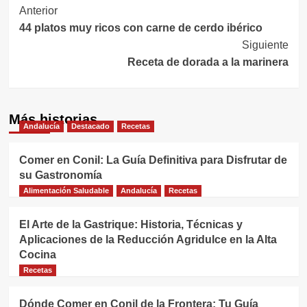
Navegación
Anterior
44 platos muy ricos con carne de cerdo ibérico
de
Siguiente
entradas
Receta de dorada a la marinera
Más historias
Andalucía
Destacado
Recetas
Comer en Conil: La Guía Definitiva para Disfrutar de
su Gastronomía
Alimentación Saludable
Andalucía
Recetas
El Arte de la Gastrique: Historia, Técnicas y
Aplicaciones de la Reducción Agridulce en la Alta
Cocina
Recetas
Dónde Comer en Conil de la Frontera: Tu Guía