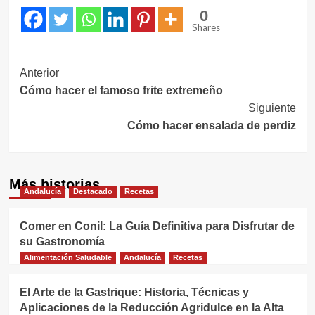
0
Shares
Navegación
Anterior
Cómo hacer el famoso frite extremeño
de
Siguiente
entradas
Cómo hacer ensalada de perdiz
Más historias
Andalucía
Destacado
Recetas
Comer en Conil: La Guía Definitiva para Disfrutar de
su Gastronomía
Alimentación Saludable
Andalucía
Recetas
El Arte de la Gastrique: Historia, Técnicas y
Aplicaciones de la Reducción Agridulce en la Alta