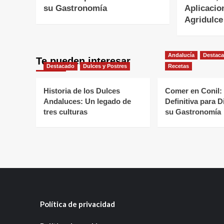
su Gastronomía
Aplicacio
Agridulce
Andalucía
Destac
Te pueden interesar
Destacado
Dulces y Postres
Recetas
Historia de los Dulces
Comer en Conil:
Andaluces: Un legado de
Definitiva para D
tres culturas
su Gastronomía
Política de privacidad