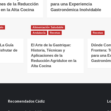
nes de la Reducción
para una Experiencia
 en la Alta Cocina
Gastronómica Inolvidable
ado
Alimentación Saludable
Andalucía
Recetas
Recetas
 La Guía
El Arte de la Gastrique:
Dónde Come
isfrutar de
Historia, Técnicas y
Frontera: T
Aplicaciones de la
para una E
Reducción Agridulce en la
Gastronómi
Alta Cocina
Recomendados Cádiz
Lo