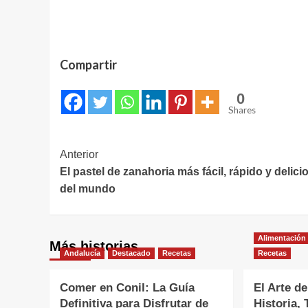
Compartir
0
Shares
Navegación
Anterior
El pastel de zanahoria más fácil, rápido y delici
de
del mundo
entradas
Alimentación
Más historias
Andalucía
Destacado
Recetas
Recetas
Comer en Conil: La Guía
El Arte de
Definitiva para Disfrutar de
Historia, 