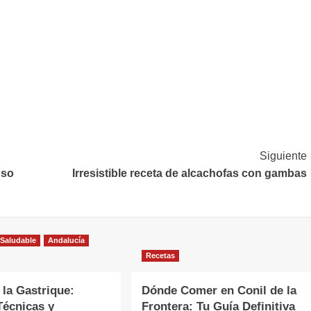
Siguiente
oso
Irresistible receta de alcachofas con gambas
 Saludable
Andalucía
Recetas
 la Gastrique:
Dónde Comer en Conil de la
Técnicas y
Frontera: Tu Guía Definitiva