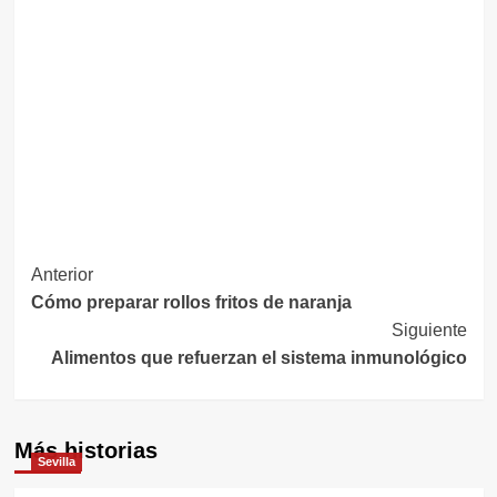
Navegación
Anterior
Cómo preparar rollos fritos de naranja
de
Siguiente
entradas
Alimentos que refuerzan el sistema inmunológico
Más historias
Sevilla