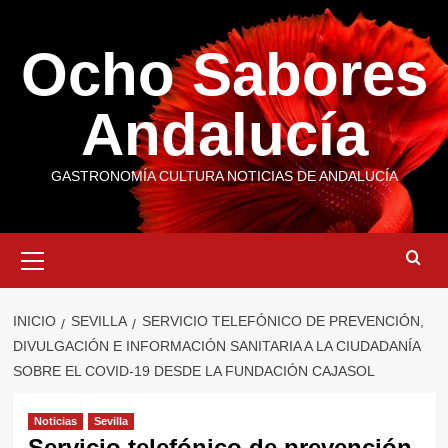
Saltar
al
Ocho Sabores
contenido
Andalucía
GASTRONOMÍA CULTURA NOTICIAS DE ANDALUCÍA
Menú
primario
INICIO
SEVILLA
SERVICIO TELEFÓNICO DE PREVENCIÓN,
DIVULGACIÓN E INFORMACIÓN SANITARIA A LA CIUDADANÍA
SOBRE EL COVID-19 DESDE LA FUNDACIÓN CAJASOL
Noticias
Sevilla
Servicio telefónico de prevención,