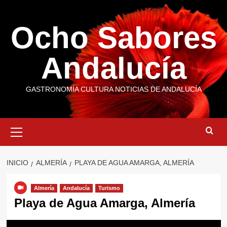
Saltar
al
Ocho Sabores
contenido
Andalucía
GASTRONOMÍA CULTURA NOTICIAS DE ANDALUCÍA
Menú
primario
INICIO
ALMERÍA
PLAYA DE AGUA AMARGA, ALMERÍA
Almería
Andalucía
Turismo
Playa de Agua Amarga, Almería