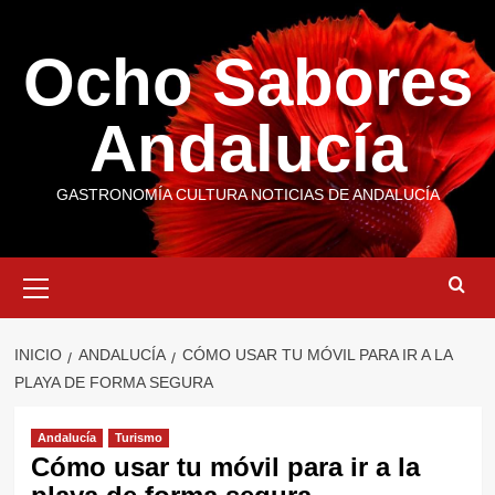
Saltar
al
Ocho Sabores
contenido
Andalucía
GASTRONOMÍA CULTURA NOTICIAS DE ANDALUCÍA
Menú
primario
INICIO
ANDALUCÍA
CÓMO USAR TU MÓVIL PARA IR A LA
PLAYA DE FORMA SEGURA
Andalucía
Turismo
Cómo usar tu móvil para ir a la