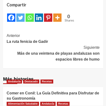
Compartir
0
Shares
Navegación
Anterior
La ruta fenicia de Gadir
de
Siguiente
entradas
Más de una veintena de playas andaluzas son
espacios libres de humo
Más historias
Andalucía
Destacado
Recetas
Comer en Conil: La Guía Definitiva para Disfrutar de
su Gastronomía
Alimentación Saludable
Andalucía
Recetas