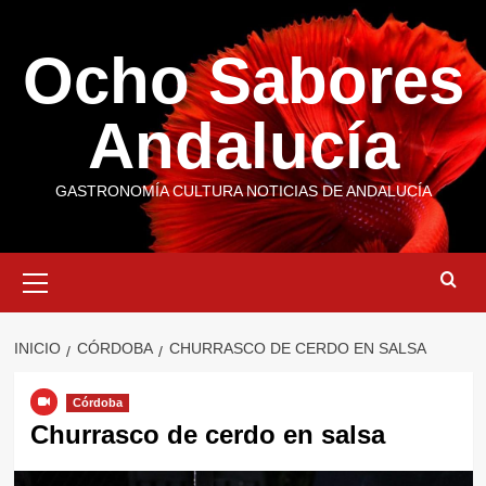
Saltar
al
Ocho Sabores
contenido
Andalucía
GASTRONOMÍA CULTURA NOTICIAS DE ANDALUCÍA
Menú
primario
INICIO
CÓRDOBA
CHURRASCO DE CERDO EN SALSA
Córdoba
Churrasco de cerdo en salsa