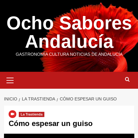
Saltar
al
Ocho Sabores
contenido
Andalucía
GASTRONOMÍA CULTURA NOTICIAS DE ANDALUCÍA
Menú
primario
INICIO
LA TRASTIENDA
CÓMO ESPESAR UN GUISO
La Trastienda
Cómo espesar un guiso