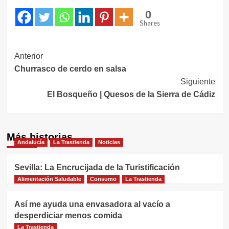
0
Shares
Navegación
Anterior
Churrasco de cerdo en salsa
de
Siguiente
entradas
El Bosqueño | Quesos de la Sierra de Cádiz
Más historias
Andalucía
La Trastienda
Noticias
Sevilla: La Encrucijada de la Turistificación
Alimentación Saludable
Consumo
La Trastienda
Así me ayuda una envasadora al vacío a
desperdiciar menos comida
La Trastienda