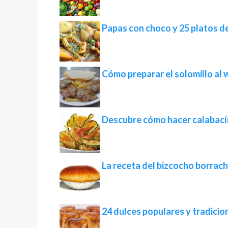
Papas con choco y 25 platos de
Cómo preparar el solomillo al 
Descubre cómo hacer calabací
La receta del bizcocho borrac
24 dulces populares y tradicio