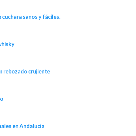
 cuchara sanos y fáciles.
whisky
n rebozado crujiente
ho
nales en Andalucía