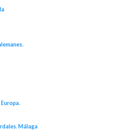
la
 alemanes.
 Europa.
Ardales. Málaga