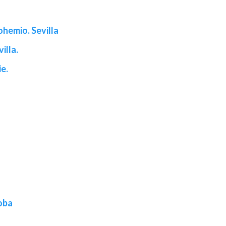
hemio. Sevilla
illa.
e.
»
oba