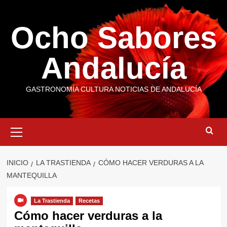
Saltar
al
Ocho Sabores
contenido
Andalucía
GASTRONOMÍA CULTURA NOTICIAS DE ANDALUCÍA
Menú
primario
INICIO
LA TRASTIENDA
CÓMO HACER VERDURAS A LA
MANTEQUILLA
La Trastienda
Recetas
Cómo hacer verduras a la