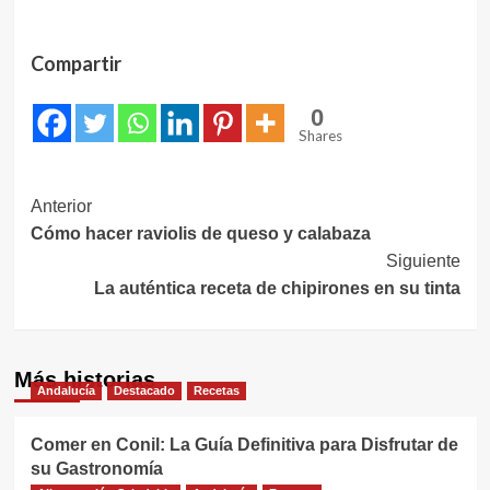
Compartir
0
Shares
Navegación
Anterior
Cómo hacer raviolis de queso y calabaza
de
Siguiente
entradas
La auténtica receta de chipirones en su tinta
Más historias
Andalucía
Destacado
Recetas
Comer en Conil: La Guía Definitiva para Disfrutar de
su Gastronomía