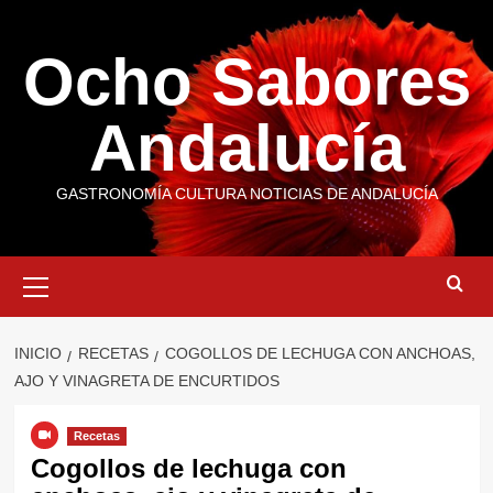
Saltar
al
Ocho Sabores
contenido
Andalucía
GASTRONOMÍA CULTURA NOTICIAS DE ANDALUCÍA
Menú
primario
INICIO
RECETAS
COGOLLOS DE LECHUGA CON ANCHOAS,
AJO Y VINAGRETA DE ENCURTIDOS
Recetas
Cogollos de lechuga con