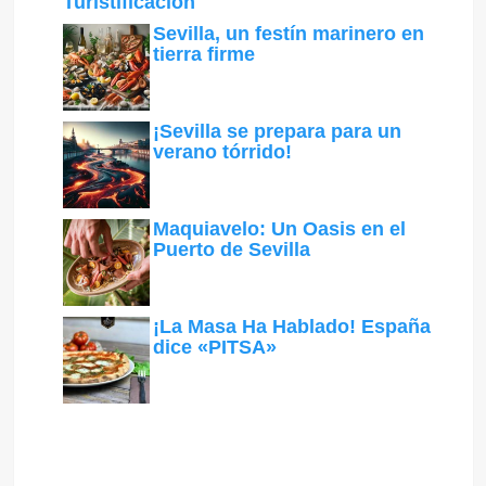
Turistificación
Sevilla, un festín marinero en
tierra firme
¡Sevilla se prepara para un
verano tórrido!
Maquiavelo: Un Oasis en el
Puerto de Sevilla
¡La Masa Ha Hablado! España
dice «PITSA»