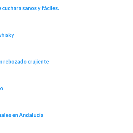
 cuchara sanos y fáciles.
whisky
n rebozado crujiente
ho
nales en Andalucía