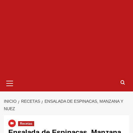
Menú
primario
INICIO
RECETAS
ENSALADA DE ESPINACAS, MANZANA Y
NUEZ
Recetas
Ensalada de Espinacas, Manzana