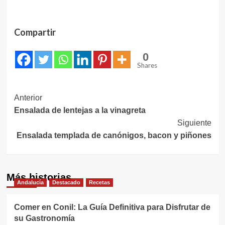
Compartir
0
Shares
Navegación
Anterior
Ensalada de lentejas a la vinagreta
de
Siguiente
entradas
Ensalada templada de canónigos, bacon y piñones
Más historias
Andalucía
Destacado
Recetas
Comer en Conil: La Guía Definitiva para Disfrutar de
su Gastronomía