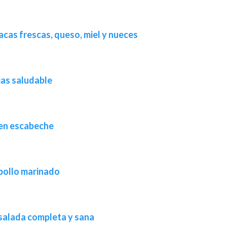
cas frescas, queso, miel y nueces
jas saludable
 en escabeche
pollo marinado
salada completa y sana