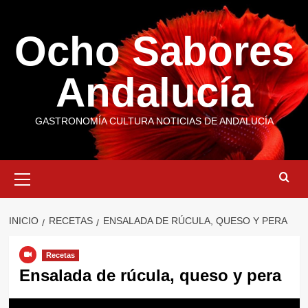
Saltar
al
Ocho Sabores
contenido
Andalucía
GASTRONOMÍA CULTURA NOTICIAS DE ANDALUCÍA
Menú
primario
INICIO
RECETAS
ENSALADA DE RÚCULA, QUESO Y PERA
Recetas
Ensalada de rúcula, queso y pera