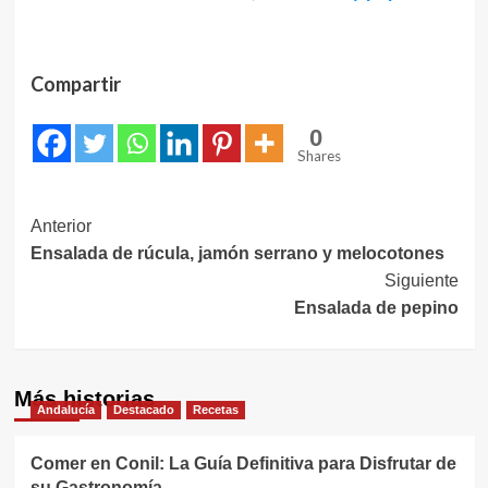
Compartir
0
Shares
Navegación
Anterior
Ensalada de rúcula, jamón serrano y melocotones
de
Siguiente
entradas
Ensalada de pepino
Más historias
Andalucía
Destacado
Recetas
Comer en Conil: La Guía Definitiva para Disfrutar de
su Gastronomía