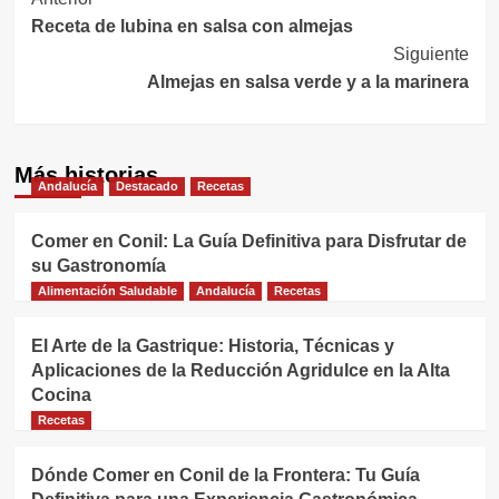
Navegación
Receta de lubina en salsa con almejas
de
Siguiente
entradas
Almejas en salsa verde y a la marinera
Más historias
Andalucía
Destacado
Recetas
Comer en Conil: La Guía Definitiva para Disfrutar de
su Gastronomía
Alimentación Saludable
Andalucía
Recetas
El Arte de la Gastrique: Historia, Técnicas y
Aplicaciones de la Reducción Agridulce en la Alta
Cocina
Recetas
Dónde Comer en Conil de la Frontera: Tu Guía