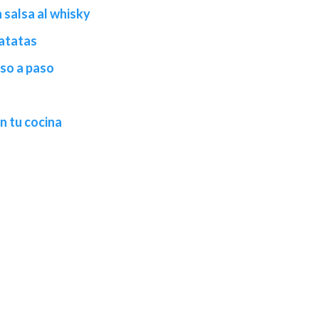
 salsa al whisky
patatas
aso a paso
en tu cocina