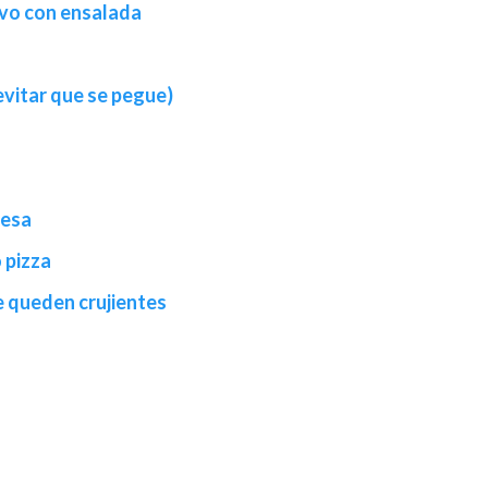
uevo con ensalada
 evitar que se pegue)
ñesa
 pizza
e queden crujientes