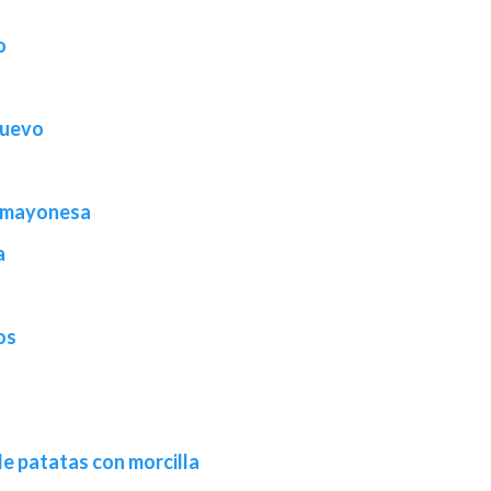
o
huevo
 y mayonesa
a
os
de patatas con morcilla