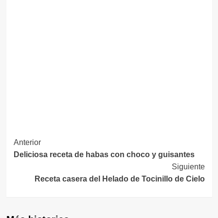
Navegación
Anterior
Deliciosa receta de habas con choco y guisantes
de
Siguiente
entradas
Receta casera del Helado de Tocinillo de Cielo