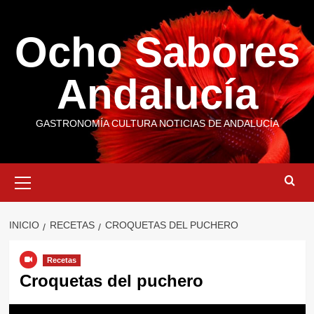
Saltar
al
Ocho Sabores
contenido
Andalucía
GASTRONOMÍA CULTURA NOTICIAS DE ANDALUCÍA
Menú
primario
INICIO
RECETAS
CROQUETAS DEL PUCHERO
Recetas
Croquetas del puchero