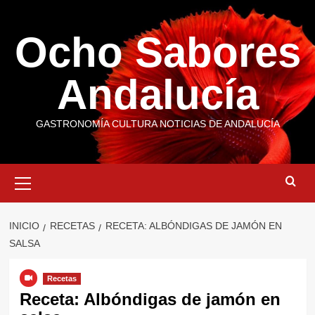
Saltar
al
Ocho Sabores
contenido
Andalucía
GASTRONOMÍA CULTURA NOTICIAS DE ANDALUCÍA
Menú
primario
INICIO
RECETAS
RECETA: ALBÓNDIGAS DE JAMÓN EN
SALSA
Recetas
Receta: Albóndigas de jamón en