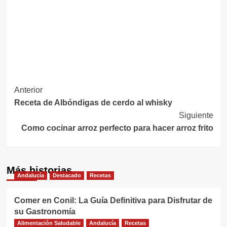
Navegación
Anterior
Receta de Albóndigas de cerdo al whisky
de
Siguiente
entradas
Como cocinar arroz perfecto para hacer arroz frito
Más historias
Andalucía
Destacado
Recetas
Comer en Conil: La Guía Definitiva para Disfrutar de
su Gastronomía
Alimentación Saludable
Andalucía
Recetas