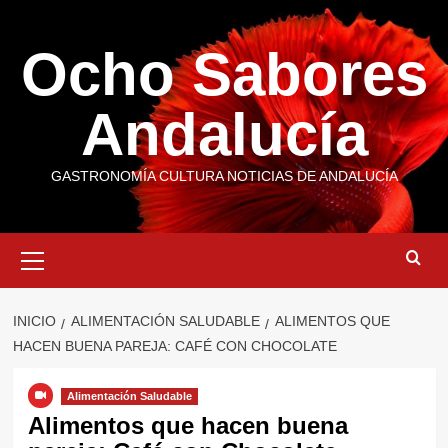
Saltar
al
Ocho Sabores
contenido
Andalucía
GASTRONOMÍA CULTURA NOTICIAS DE ANDALUCÍA
Menú
primario
INICIO
ALIMENTACIÓN SALUDABLE
ALIMENTOS QUE
HACEN BUENA PAREJA: CAFÉ CON CHOCOLATE
Alimentación Saludable
Alimentos que hacen buena