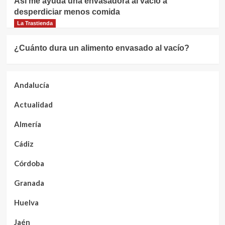
Así me ayuda una envasadora al vacío a
desperdiciar menos comida
La Trastienda
¿Cuánto dura un alimento envasado al vacío?
Andalucía
Actualidad
Almería
Cádiz
Córdoba
Granada
Huelva
Jaén