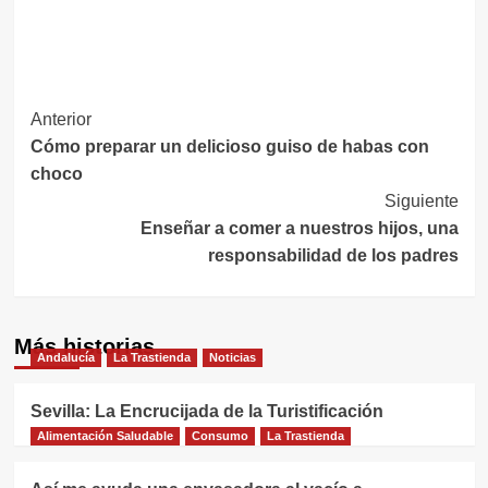
Navegación
Anterior
Cómo preparar un delicioso guiso de habas con
de
choco
entradas
Siguiente
Enseñar a comer a nuestros hijos, una
responsabilidad de los padres
Más historias
Andalucía
La Trastienda
Noticias
Sevilla: La Encrucijada de la Turistificación
Alimentación Saludable
Consumo
La Trastienda