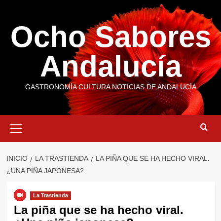
Saltar
al
Ocho Sabores
contenido
Andalucía
GASTRONOMÍA CULTURA NOTICIAS DE ANDALUCÍA
Menú
primario
INICIO
LA TRASTIENDA
LA PIÑA QUE SE HA HECHO VIRAL.
¿UNA PIÑA JAPONESA?
La Trastienda
La piña que se ha hecho viral.