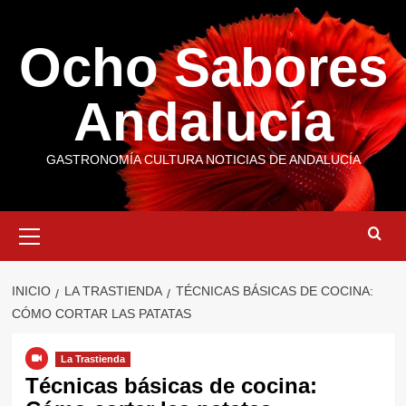
Saltar
al
Ocho Sabores
contenido
Andalucía
GASTRONOMÍA CULTURA NOTICIAS DE ANDALUCÍA
Menú
primario
INICIO
LA TRASTIENDA
TÉCNICAS BÁSICAS DE COCINA:
CÓMO CORTAR LAS PATATAS
La Trastienda
Técnicas básicas de cocina: