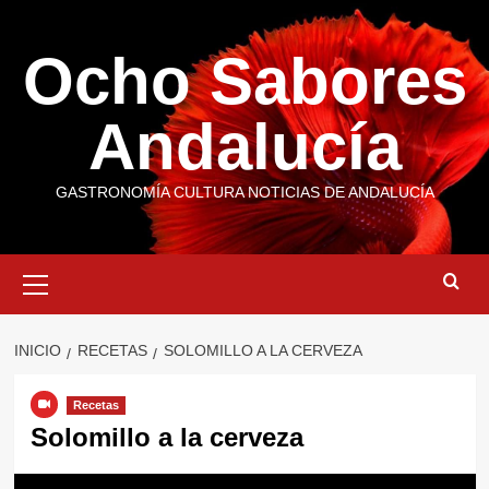
Saltar
al
Ocho Sabores
contenido
Andalucía
GASTRONOMÍA CULTURA NOTICIAS DE ANDALUCÍA
Menú
primario
INICIO
RECETAS
SOLOMILLO A LA CERVEZA
Recetas
Solomillo a la cerveza