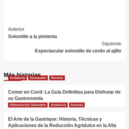
Navegación
Anterior
Solomillo a la pimienta
de
Siguiente
entradas
Espectacular solomillo de cerdo al ajillo
Más historias
Andalucía
Destacado
Recetas
Comer en Conil: La Guía Definitiva para Disfrutar de
su Gastronomía
Alimentación Saludable
Andalucía
Recetas
El Arte de la Gastrique: Historia, Técnicas y
Aplicaciones de la Reducción Agridulce en la Alta