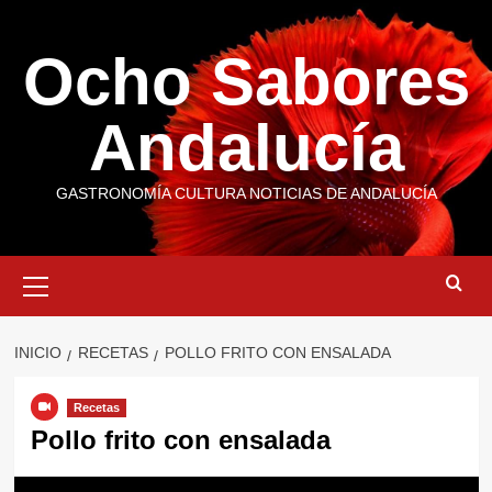
Saltar
al
Ocho Sabores
contenido
Andalucía
GASTRONOMÍA CULTURA NOTICIAS DE ANDALUCÍA
Menú
primario
INICIO
RECETAS
POLLO FRITO CON ENSALADA
Recetas
Pollo frito con ensalada