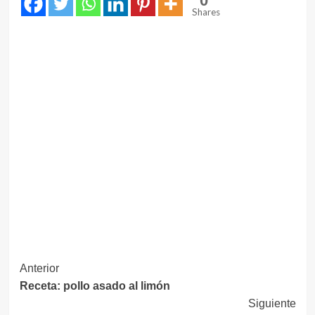
0
Shares
Navegación
Anterior
Receta: pollo asado al limón
de
Siguiente