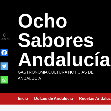
Saltar
al
Ocho
contenido
Sabores
0
Shares
Andalucía
GASTRONOMÍA CULTURA NOTICIAS DE
ANDALUCÍA
Inicio
Dulces de Andalucía
Recetas Andaluz