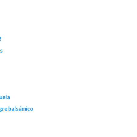
!
os
buela
agre balsámico