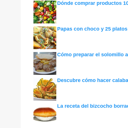
Dónde comprar productos 1
Papas con choco y 25 platos 
Cómo preparar el solomillo a
Descubre cómo hacer calabac
La receta del bizcocho borr