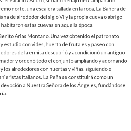
as: el Palacio Oscuro, situado debajo del Campanario
xtremo norte, una escalera tallada en la roca, La Bañera de
iana de alrededor del siglo VI y la propia cueva o abrigo
e habitaron estas cuevas en aquella época.
 Benito Arias Montano. Una vez obtenido el patronato
 y estudio con vides, huerta de frutales y paseo con
ededores de la ermita descubrió y acondicionó un antiguo
 cenador y ordenó todo el conjunto ampliando y adornando
 los alrededores con huertas y viñas, siguiendo el
manieristas italianos. La Peña se constituirá como un
a devoción a Nuestra Señora de los Ángeles, fundándose
ía.