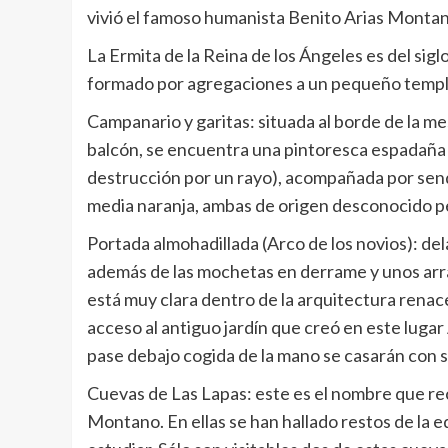
vivió el famoso humanista Benito Arias Montan
La Ermita de la Reina de los Ángeles es del si
formado por agregaciones a un pequeño templ
Campanario y garitas: situada al borde de la m
balcón, se encuentra una pintoresca espadaña (
destrucción por un rayo), acompañada por senda
media naranja, ambas de origen desconocido pe
Portada almohadillada (Arco de los novios): de
además de las mochetas en derrame y unos arra
está muy clara dentro de la arquitectura renace
acceso al antiguo jardín que creó en este luga
pase debajo cogida de la mano se casarán con 
Cuevas de Las Lapas: este es el nombre que rec
Montano. En ellas se han hallado restos de la 