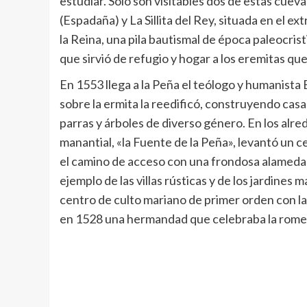
estudiar. Sólo son visitables dos de estas cuev
(Espadaña) y La Sillita del Rey, situada en el e
la Reina, una pila bautismal de época paleocrist
que sirvió de refugio y hogar a los eremitas qu
En 1553 llega a la Peña el teólogo y humanista
sobre la ermita la reedificó, construyendo casa
parras y árboles de diverso género. En los alr
manantial, «la Fuente de la Peña», levantó un
el camino de acceso con una frondosa alameda y
ejemplo de las villas rústicas y de los jardines 
centro de culto mariano de primer orden con l
en 1528 una hermandad que celebraba la romer