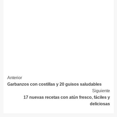
Navegación
Anterior
Garbanzos con costillas y 20 guisos saludables
de
Siguiente
entradas
17 nuevas recetas con atún fresco, fáciles y
deliciosas