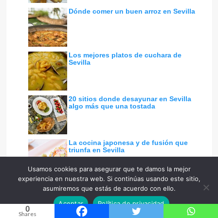
Dónde comer un buen arroz en Sevilla
Los mejores platos de cuchara de
Sevilla
20 sitios donde desayunar en Sevilla
algo más que una tostada
La cocina japonesa y de fusión que
triunfa en Sevilla
Usamos cookies para asegurar que te damos la mejor
experiencia en nuestra web. Si continúas usando este sitio,
El ranking de los 20 mejores
asumiremos que estás de acuerdo con ello.
restaurantes italianos de Sevilla
Aceptar
Política de privacidad
0
Shares