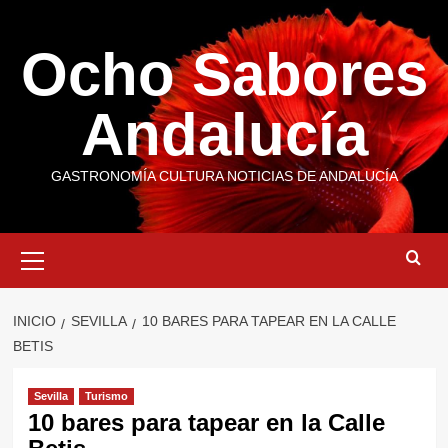
Saltar
al
Ocho Sabores
contenido
Andalucía
GASTRONOMÍA CULTURA NOTICIAS DE ANDALUCÍA
Menú
primario
INICIO
SEVILLA
10 BARES PARA TAPEAR EN LA CALLE
BETIS
Sevilla
Turismo
10 bares para tapear en la Calle